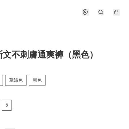
斯文不刺膚通爽褲（黑色）
草綠色
黑色
5