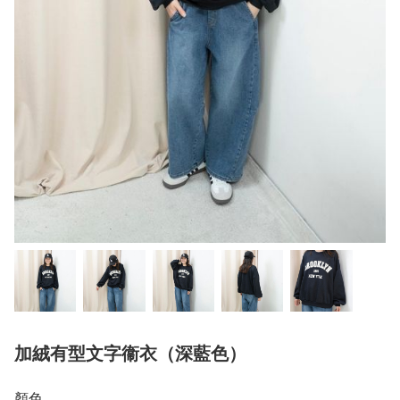
加絨有型文字衞衣（深藍色）
顏色