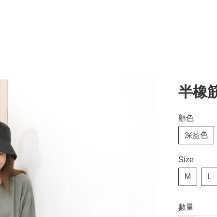
半橡
顏色
深藍色
Size
M
L
數量