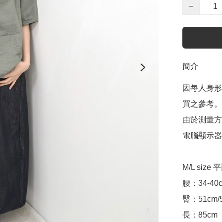
−
簡介
因每人身形
買之參考。

由於測量方
電腦顯示器
M/L size
腰：34-40cm
臀：51cm/5
長：85cm
