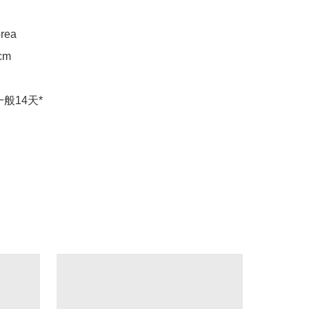
rea

m
