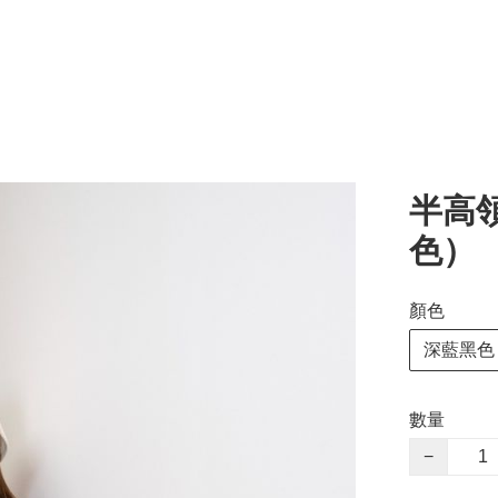
半高
色）
顏色
深藍黑色
數量
−