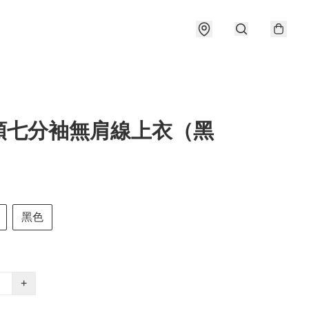
領七分袖無肩線上衣（黑
黑色
+