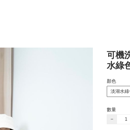
可機
水綠
顏色
淡湖水綠
數量
−