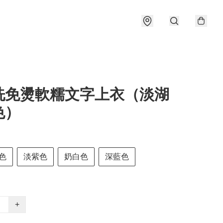
洗免燙軟糯文字上衣（淡湖
色）
色
淡紫色
奶白色
深藍色
+