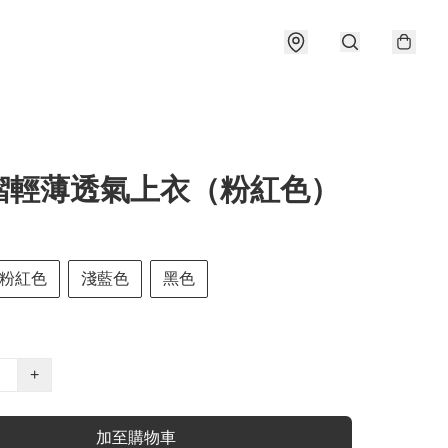
褶輕薄透氣上衣（粉紅色）
粉紅色
淺藍色
黑色
+
加至購物車