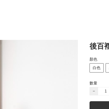
後百
顏色
白色
數量
−