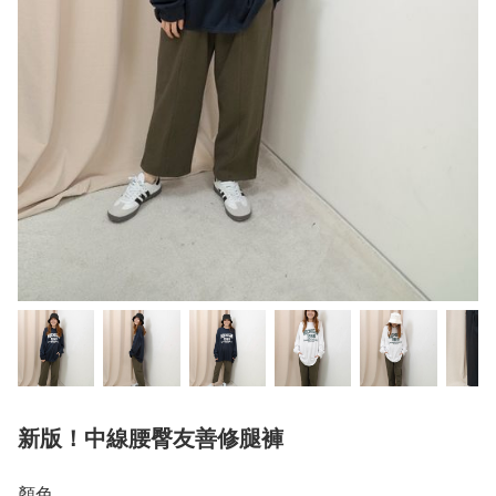
新版！中線腰臀友善修腿褲
顏色