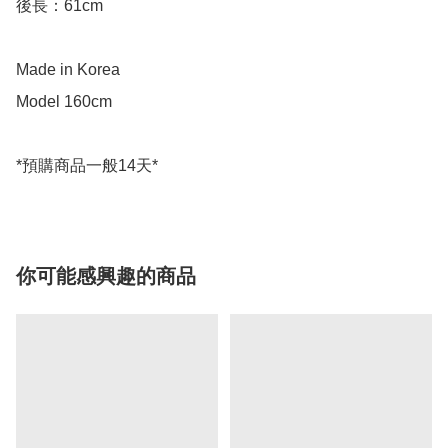
後長：61cm

Made in Korea

Model 160cm

你可能感興趣的商品