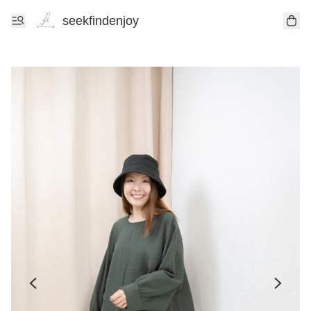
seekfindenjoy