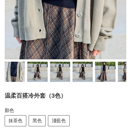
温柔百搭冷外套（3色）
顏色
抹茶色
黑色
淺藍色