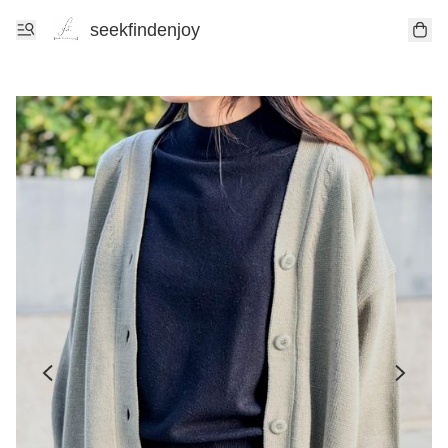
seekfindenjoy