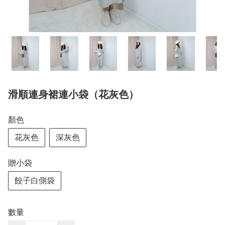
滑順連身裙連小袋（花灰色）
顏色
花灰色
深灰色
贈小袋
餃子白側袋
數量