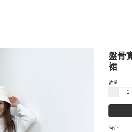
盤骨
裙
數量
−
簡介