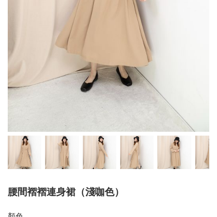
腰間褶褶連身裙（淺咖色）
顏色