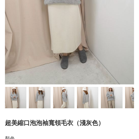
超美縮口泡泡袖寬領毛衣（淺灰色）
顏色