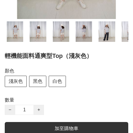
輕機能面料通爽型Top（淺灰色）
顏色
淺灰色
黑色
白色
數量
−
+
加至購物車