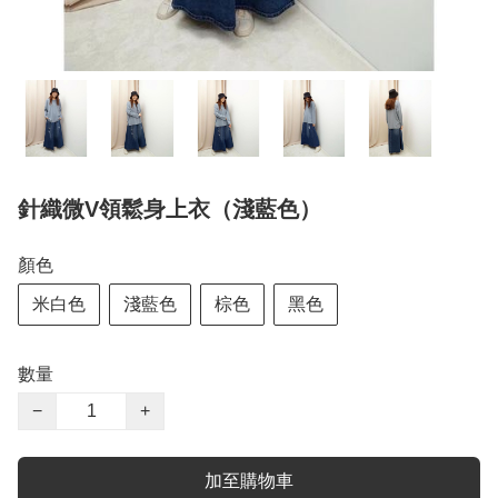
針織微V領鬆身上衣（淺藍色）
顏色
米白色
淺藍色
棕色
黑色
數量
−
+
加至購物車