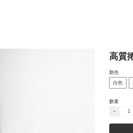
高質捲
顏色
白色
數量
−