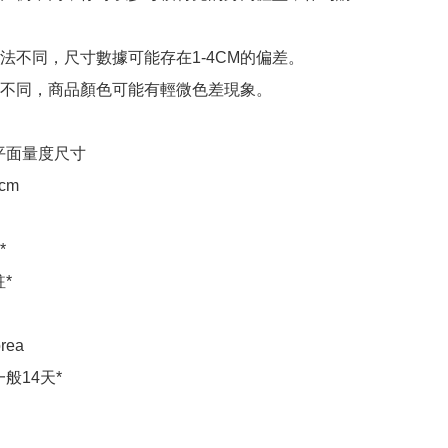
法不同，尺寸數據可能存在1-4CM的偏差。

不同，商品顏色可能有輕微色差現象。

e 平面量度尺寸

m 



*

rea

般14天*