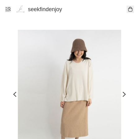
seekfindenjoy